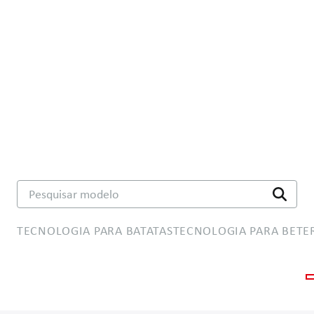
Pesquisar modelo
TECNOLOGIA PARA BATATAS
TECNOLOGIA PARA BETE
Sistemas de comando
Sistemas de assistência