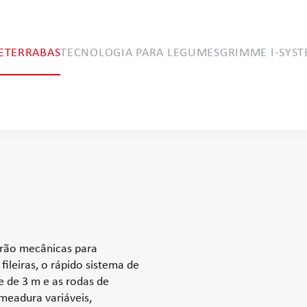
ETERRABAS
TECNOLOGIA PARA LEGUMES
GRIMME I-SYS
Tecnologia de colheita
automotora
rão mecânicas para
fileiras, o rápido sistema de
e de 3 m e as rodas de
emeadura variáveis,