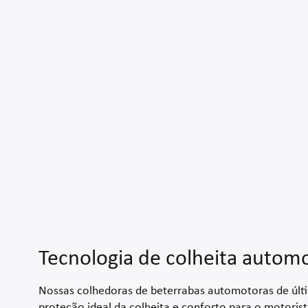
Tecnologia de colheita autom
Nossas colhedoras de beterrabas automotoras de úl
proteção ideal da colheita e conforto para o motoris