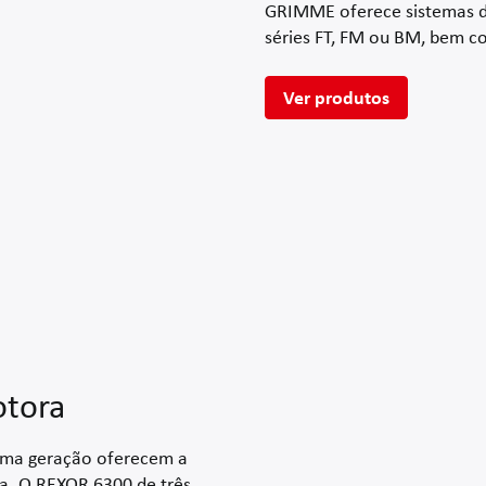
GRIMME oferece sistemas de
séries FT, FM ou BM, bem 
Ver produtos
otora
tima geração oferecem a
ta. O REXOR 6300 de três