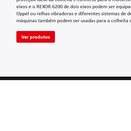
eixos e o REXOR 6200 de dois eixos podem ser equipa
Oppel ou relhas vibradoras e diferentes sistemas de 
máquinas também podem ser usadas para a colheita de 
Ver produtos
Sua linha direta à GRIMME
GRIMME Landmaschinenfabrik SE & Co. KG