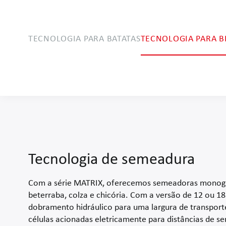
TECNOLOGIA PARA BATATAS
TECNOLOGIA PARA B
Tecnologia de
semeadura
Tecnologia de colheita
Tecnologia de semeadura
Com a série MATRIX, oferecemos semeadoras monog
beterraba, colza e chicória. Com a versão de 12 ou 18 
dobramento hidráulico para uma largura de transport
células acionadas eletricamente para distâncias de s