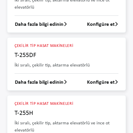
elevatörlü
Daha fazla bilgi edinin
Konfigüre et
T-200H hakkında daha fazla bilgi edin
ÇEKILIR TIP HASAT MAKINELERI
T-255DF
İki sıralı, çekilir tip, aktarma elevatörlü
Daha fazla bilgi edinin
Konfigüre et
T-255DF hakkında daha fazla bilgi edin
ÇEKILIR TIP HASAT MAKINELERI
T-255H
İki sıralı, çekilir tip, aktarma elevatörlü ve ince ot
elevatörlü