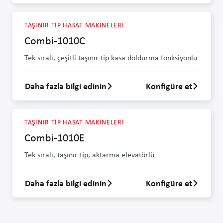
TAŞINIR TIP HASAT MAKINELERI
Combi-1010C
Tek sıralı, çeşitli taşınır tip kasa doldurma fonksiyonlu
Daha fazla bilgi edinin
Konfigüre et
Combi-1010C hakkında daha fazla bilgi e
TAŞINIR TIP HASAT MAKINELERI
Combi-1010E
Tek sıralı, taşınır tip, aktarma elevatörlü
Daha fazla bilgi edinin
Konfigüre et
Combi-1010E hakkında daha fazla bilgi ed