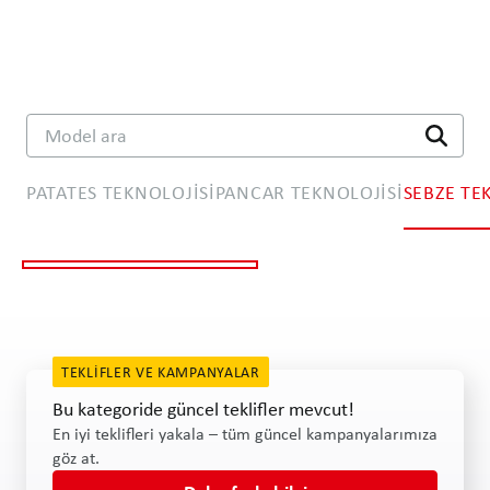
Model ara
PATATES TEKNOLOJISI
PANCAR TEKNOLOJISI
SEBZE TE
Havuç teknolojisi
Soğan teknolojisi
TEKLIFLER VE KAMPANYALAR
Bu kategoride güncel teklifler mevcut!
En iyi teklifleri yakala – tüm güncel kampanyalarımıza
göz at.