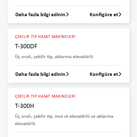
Daha fazla bilgi edinin
Konfigüre et
T-255H hakkında daha fazla bilgi edin
ÇEKILIR TIP HASAT MAKINELERI
T-300DF
Üç sıralı, çekilir tip, aktarma elevatörlü
Daha fazla bilgi edinin
Konfigüre et
T-300DF hakkında daha fazla bilgi edin
ÇEKILIR TIP HASAT MAKINELERI
T-300H
Üç sıralı, çekilir tip, ince ot elevatörlü ve aktarma
elevatörlü