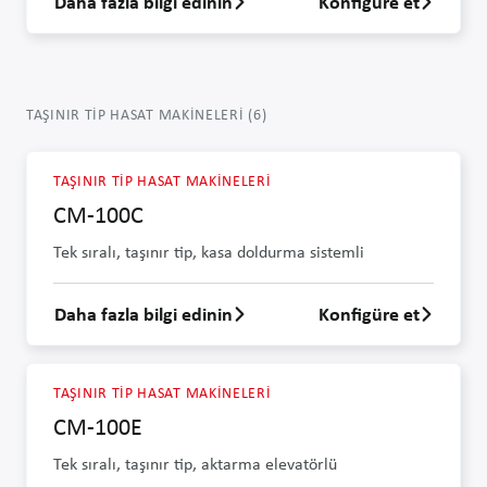
Daha fazla bilgi edinin
Konfigüre et
KP 1700 hakkında daha fazla bilgi edin
TAŞINIR TIP HASAT MAKINELERI
(
6
)
TAŞINIR TIP HASAT MAKINELERI
CM-100C
Tek sıralı, taşınır tip, kasa doldurma sistemli
Daha fazla bilgi edinin
Konfigüre et
CM-100C hakkında daha fazla bilgi edin
TAŞINIR TIP HASAT MAKINELERI
CM-100E
Tek sıralı, taşınır tip, aktarma elevatörlü