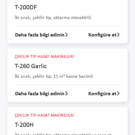
T-200DF
İki sıralı, çekilir tip, aktarma elevatörlü
Daha fazla bilgi edinin
Konfigüre et
T-200DF hakkında daha fazla bilgi edin
ÇEKILIR TIP HASAT MAKINELERI
T-260 Garlic
İki sıralı, çekilir tip, 11 m³ hazne hacimli
Daha fazla bilgi edinin
Konfigüre et
T-260 Garlic hakkında daha fazla bilgi edi
ÇEKILIR TIP HASAT MAKINELERI
T-200H
İki sıralı, çekilir tip, aktarma elevatörlü ve ince ot