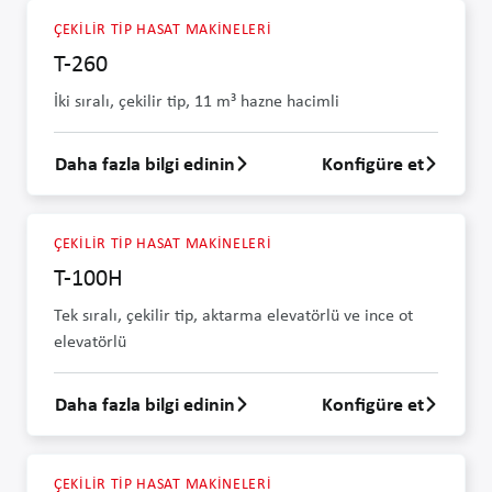
ÇEKILIR TIP HASAT MAKINELERI
T-260
İki sıralı, çekilir tip, 11 m³ hazne hacimli
Daha fazla bilgi edinin
Konfigüre et
T-260 hakkında daha fazla bilgi edin
ÇEKILIR TIP HASAT MAKINELERI
T-100H
Tek sıralı, çekilir tip, aktarma elevatörlü ve ince ot
elevatörlü
Daha fazla bilgi edinin
Konfigüre et
T-100H hakkında daha fazla bilgi edin
ÇEKILIR TIP HASAT MAKINELERI