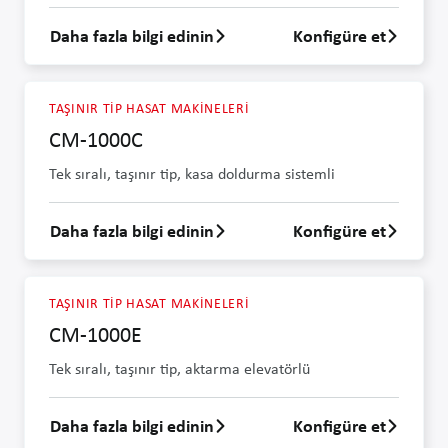
Daha fazla bilgi edinin
Konfigüre et
CM-100E hakkında daha fazla bilgi edin
TAŞINIR TIP HASAT MAKINELERI
CM-1000C
Tek sıralı, taşınır tip, kasa doldurma sistemli
Daha fazla bilgi edinin
Konfigüre et
CM-1000C hakkında daha fazla bilgi edin
TAŞINIR TIP HASAT MAKINELERI
CM-1000E
Tek sıralı, taşınır tip, aktarma elevatörlü
Daha fazla bilgi edinin
Konfigüre et
CM-1000E hakkında daha fazla bilgi edin