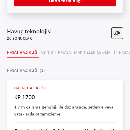
Daha fazla bilgi
Havuç teknolojisi
26
SONUÇLAR
HASAT HAZIRLIĞI
TAŞINIR TIP HASAT MAKINELERI
ÇEKILIR TIP HASA
HASAT HAZIRLIĞI
(
1
)
HASAT HAZIRLIĞI
KP 1700
1,7 m çalışma genişliği ile düz arazide, setlerde veya
yataklarda ot temizleme