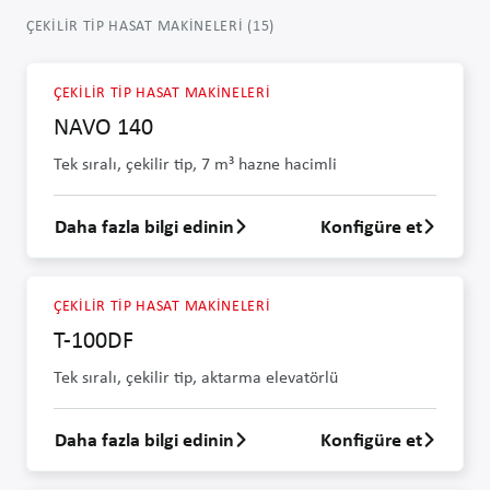
ÇEKILIR TIP HASAT MAKINELERI
(
15
)
ÇEKILIR TIP HASAT MAKINELERI
NAVO 140
Tek sıralı, çekilir tip, 7 m³ hazne hacimli
Daha fazla bilgi edinin
Konfigüre et
NAVO 140 hakkında daha fazla bilgi edin
ÇEKILIR TIP HASAT MAKINELERI
T-100DF
Tek sıralı, çekilir tip, aktarma elevatörlü
Daha fazla bilgi edinin
Konfigüre et
T-100DF hakkında daha fazla bilgi edin