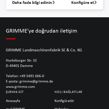
Daha fazla bilgi edinin
Konfigüre et
GB-1000 hakkında daha fazla bilgi edin
GRIMME'ye doğrudan iletişim
GRIMME Landmaschinenfabrik SE & Co. KG
Hunteburger Str. 32
D-49401
Damme
Telefon
:
+49 5491 666-0
E-posta
:
grimme@grimme.de
www.grimme.com
ŞURAYA GIT
HIZLI BAĞLATILAR
Anasayfa
Konfigüratör
myGRIMME
Haberler