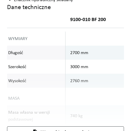
Dane techniczne
9100-010 BF 200
WYMIARY
Długość
2700
mm
2
Szerokość
3000
mm
3
Wysokość
2760
mm
2
MASA
Masa własna w wersji
740
kg
9
podstawowej