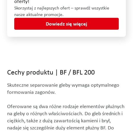
oferty!
Skorzystaj z najlepszych ofert – sprawdź wszystkie
nasze aktualne promocje.
Dowiedz się więcej
Użyj klawiszy strzałek w lewo i w prawo lub przeciągnij myszą, ab
Cechy produktu
|
BF / BFL 200
Skuteczne separowanie gleby wymaga optymalnego 
formowania zagonów.

Oferowane są dwa różne rodzaje elementów płużnych 
na gleby o różnych właściwościach. Do gleb średnich i 
ciężkich, także z dużą zawartością kamieni i brył, 
nadaje się szczególnie duży element płużny BF. Do 