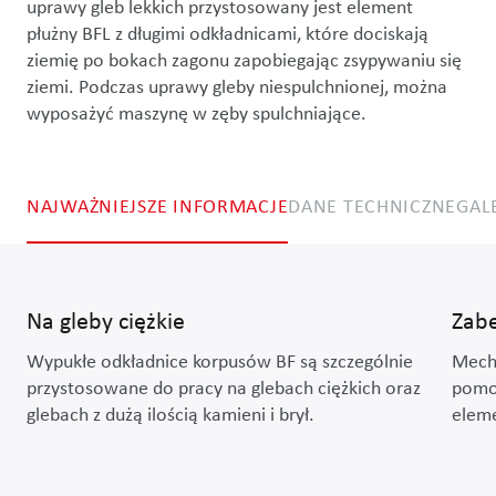
uprawy gleb lekkich przystosowany jest element 
płużny BFL z długimi odkładnicami, które dociskają 
ziemię po bokach zagonu zapobiegając zsypywaniu się 
ziemi. Podczas uprawy gleby niespulchnionej, można 
wyposażyć maszynę w zęby spulchniające.
NAJWAŻNIEJSZE INFORMACJE
DANE TECHNICZNE
GAL
Na gleby ciężkie
Zabe
Wypukłe odkładnice korpusów BF są szczególnie
Mecha
przystosowane do pracy na glebach ciężkich oraz
pomoc
glebach z dużą ilością kamieni i brył.
elem