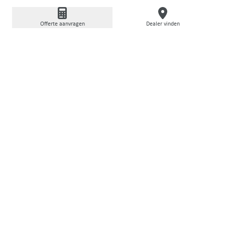
ADVIES & DIENSTEN
Offerte aanvragen
Dealer vinden
Onze diensten rondom de
machine
Vind informatie over contactpersonen en leer meer
over onze veelzijdige diensten voor en na de aankoop
van uw machine.
EEN OFFERTE AANVRAGEN
Vraag een vrijblijvende offerte aan
PREMIUM PARTNER
Vind een lokale verkooppartner