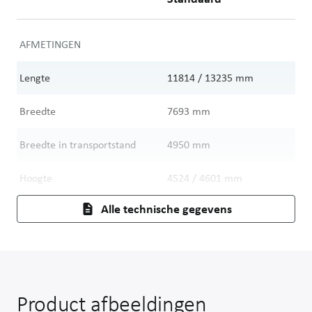
AFMETINGEN
Lengte
11814 / 13235
mm
Breedte
7693
mm
Breedte in transportstand
4950
mm
Hoogte
4524 / 4601
mm
Alle technische gegevens
Product afbeeldingen