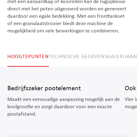
met een aanaardkap of kooirollen kan de rugopbouw 
direct met het poten uitgevoerd worden en genereert 
daardoor een egale bedekking. Met een fronttankset 
of een granulaatstrooier biedt deze machine de 
mogelijkheid om vele bewerkingen te combineren.
HOOGTEPUNTEN
TECHNISCHE GEGEVENS
GALERIJ
AAN
Bedrijfszeker pootelement
Ook 
Maakt een eenvoudige aanpassing mogelijk aan de
Vier 
knolgrootte en zorgt daardoor voor een exacte
mogel
pootafstand.