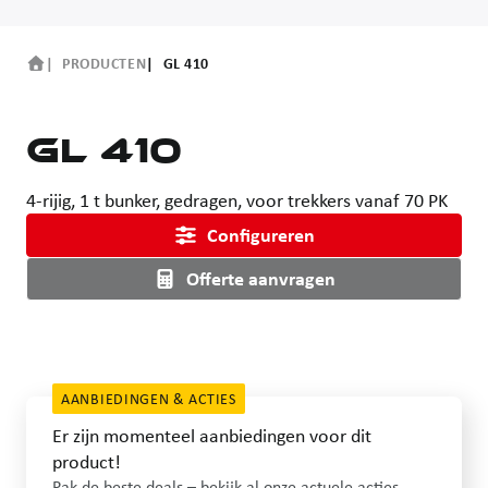
PRODUCTEN
GL 410
GL 410
4-rijig, 1 t bunker, gedragen, voor trekkers vanaf 70 PK
Configureren
Offerte aanvragen
AANBIEDINGEN & ACTIES
Er zijn momenteel aanbiedingen voor dit
product!
Pak de beste deals – bekijk al onze actuele acties.