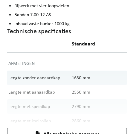
Rijwerk met vier loopwielen
Banden 7.00-12 AS
Inhoud vaste bunker 1000 kg
Technische specificaties
Standaard
AFMETINGEN
Lengte zonder aanaardkap
1630
mm
Lengte met aanaardkap
2550
mm
Lengte met speedkap
2790
mm
Lengte met kooirollen
2860
mm
Alle technische gegevens