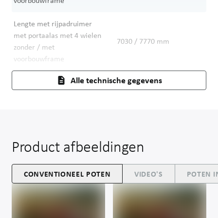
voorbouwframe
Lengte met rijpadruimer
met portaalas met 4 wielen
7030 / 7770
mm
zonder / met
voorbouwframe
Alle technische gegevens
Product afbeeldingen
CONVENTIONEEL POTEN
VIDEO'S
POTEN I