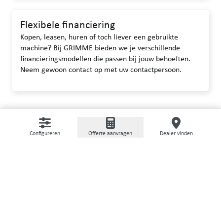
Flexibele financiering
Kopen, leasen, huren of toch liever een gebruikte
machine? Bij GRIMME bieden we je verschillende
financieringsmodellen die passen bij jouw behoeften.
Neem gewoon contact op met uw contactpersoon.
Configureren
Offerte aanvragen
Dealer vinden
GEBRUIKTE MACHINES
Het hoeft niet altijd nieuw te
zijn
Op ons portaal voor tweedehands machines bieden wij