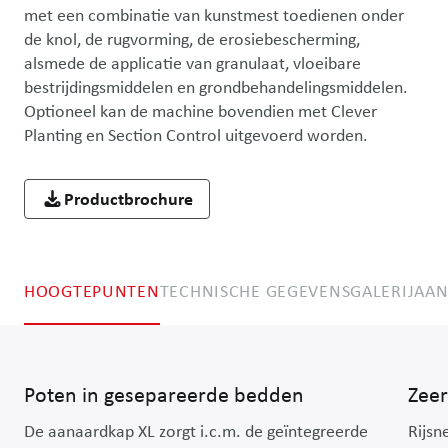
met een combinatie van kunstmest toedienen onder 
de knol, de rugvorming, de erosiebescherming, 
alsmede de applicatie van granulaat, vloeibare 
bestrijdingsmiddelen en grondbehandelingsmiddelen. 
Optioneel kan de machine bovendien met Clever 
Planting en Section Control uitgevoerd worden.
Productbrochure
HOOGTEPUNTEN
TECHNISCHE GEGEVENS
GALERIJ
AAN
Poten in gesepareerde bedden
Zeer
De aanaardkap XL zorgt i.c.m. de geïntegreerde
Rijsn