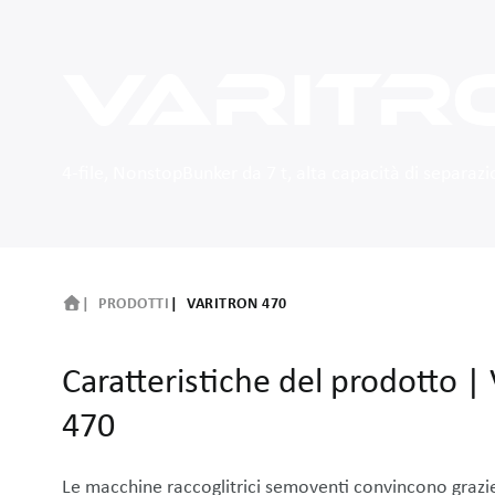
VARITR
4-file, NonstopBunker da 7 t, alta capacità di separaz
PRODOTTI
VARITRON 470
Caratteristiche del prodotto
|
470
Le macchine raccoglitrici semoventi convincono graz