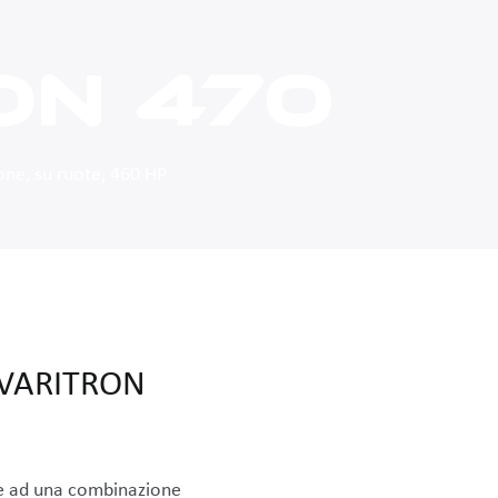
ON 470
ione, su ruote, 460 HP
VARITRON
ie ad una combinazione 