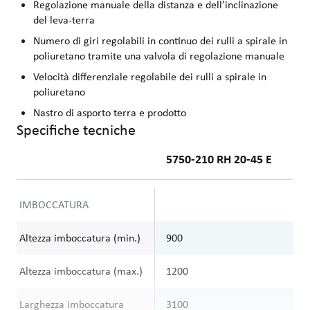
Regolazione manuale della distanza e dell’inclinazione
del leva-terra
Numero di giri regolabili in continuo dei rulli a spirale in
poliuretano tramite una valvola di regolazione manuale
Velocità differenziale regolabile dei rulli a spirale in
poliuretano
Nastro di asporto terra e prodotto
Specifiche tecniche
5750-210 RH 20-45 E
IMBOCCATURA
Altezza imboccatura (min.)
900
9
Altezza imboccatura (max.)
1200
1
Larghezza imboccatura
3100
3