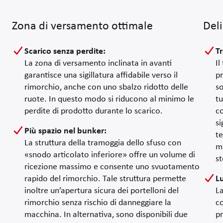
Per un leva-terra ottimale e particolarmente delicata del prodotto,
Nastri di asporto
Zona di versamento ottimale
Del
I nastri di asporto trasportano via in modo affidabile terra e aggi
Sistemi di assistenza
Scarico senza perdite
:
T
Comando linea Flow Control
La zona di versamento inclinata in avanti
Il
Il comando linea FlowControl collega in rete tutte le macchine de
garantisce una sigillatura affidabile verso il
p
Turbo Clean
rimorchio, anche con uno sbalzo ridotto delle
so
Il sistema di pulizia centrifuga Turbo Clean offre la possibilità 
ruote. In questo modo si riducono al minimo le
tu
perdite di prodotto durante lo scarico.
c
si
Più spazio nel bunker
:
te
La struttura della tramoggia dello sfuso con
mi
«snodo articolato inferiore» offre un volume di
s
ricezione massimo e consente uno svuotamento
rapido del rimorchio. Tale struttura permette
L
inoltre un’apertura sicura dei portelloni del
La
rimorchio senza rischio di danneggiare la
co
macchina. In alternativa, sono disponibili due
pr