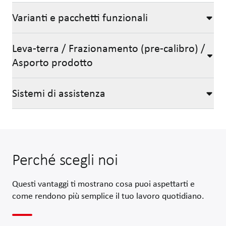
Varianti e pacchetti funzionali
Leva-terra / Frazionamento (pre-calibro) /
Asporto prodotto
Sistemi di assistenza
Zona di versamento e bunker
Gomma versatrice regolabile
Una gomma versatrice ammortizzata e variabile in altezza garantis
Varianti e pacchetti funzionali
Perché scegli noi
Varianti
Per le tramogge dello sfuso RH 20 E sono disponibili due modelli
Questi vantaggi ti mostrano cosa puoi aspettarti e
Gruppo leva-terra
come rendono più semplice il tuo lavoro quotidiano.
Le tramogge dello sfuso RH 20 E, RH 20, RH 24 e RH 28 sono dotate 
Leva-terra / Frazionamento (pre-calibro) / Asporto prodotto
Regolazione continua