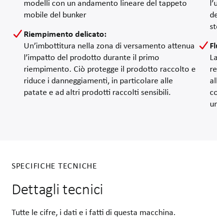
modelli con un andamento lineare del tappeto
l’
mobile del bunker
de
st
Riempimento delicato
:
Un’imbottitura nella zona di versamento attenua
Fl
l’impatto del prodotto durante il primo
La
riempimento. Ciò protegge il prodotto raccolto e
re
riduce i danneggiamenti, in particolare alle
al
patate e ad altri prodotti raccolti sensibili.
co
u
SPECIFICHE TECNICHE
Dettagli tecnici
Tutte le cifre, i dati e i fatti di questa macchina.