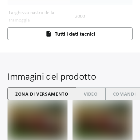
Larghezza nastro della
2000
2
tramoggia
Tutti i dati tecnici
Immagini del prodotto
ZONA DI VERSAMENTO
VIDEO
COMANDI