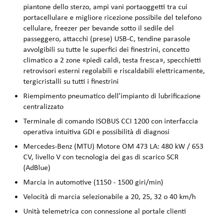
piantone dello sterzo, ampi vani portaoggetti tra cui
portacellulare e migliore ricezione possibile del telefono
cellulare, freezer per bevande sotto il sedile del
passeggero, attacchi (prese) USB-C, tendine parasole
avvolgibili su tutte le superfici dei finestrini, concetto
climatico a 2 zone «piedi caldi, testa fresca», specchietti
retrovisori esterni regolabili e riscaldabili elettricamente,
tergicristalli su tutti i finestrini
Riempimento pneumatico dell’impianto di lubrificazione
centralizzato
Terminale di comando ISOBUS CCI 1200 con interfaccia
operativa intuitiva GDI e possibilità di diagnosi
Mercedes-Benz (MTU) Motore OM 473 LA: 480 kW / 653
CV, livello V con tecnologia dei gas di scarico SCR
(AdBlue)
Marcia in automotive (1150 - 1500 giri/min)
Velocità di marcia selezionabile a 20, 25, 32 o 40 km/h
Unità telemetrica con connessione al portale clienti