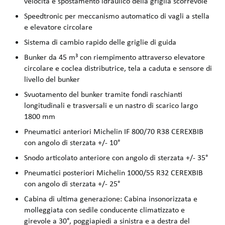
velocità e spostamento idraulico della griglia scorrevole
Speedtronic per meccanismo automatico di vagli a stella
e elevatore circolare
Sistema di cambio rapido delle griglie di guida
Bunker da 45 m³ con riempimento attraverso elevatore
circolare e coclea distributrice, tela a caduta e sensore di
livello del bunker
Svuotamento del bunker tramite fondi raschianti
longitudinali e trasversali e un nastro di scarico largo
1800 mm
Pneumatici anteriori Michelin IF 800/70 R38 CEREXBIB
con angolo di sterzata +/- 10°
Snodo articolato anteriore con angolo di sterzata +/- 35°
Pneumatici posteriori Michelin 1000/55 R32 CEREXBIB
con angolo di sterzata +/- 25°
Cabina di ultima generazione: Cabina insonorizzata e
molleggiata con sedile conducente climatizzato e
girevole a 30°, poggiapiedi a sinistra e a destra del