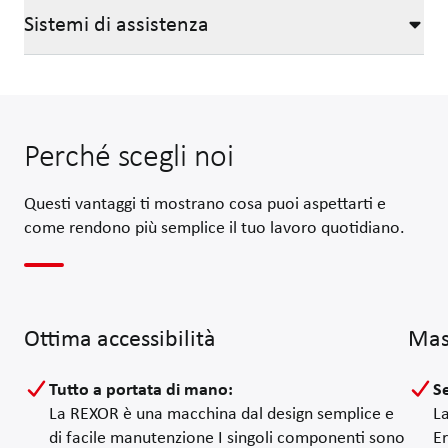
Sistemi di assistenza
Attrezzo estirpatore
Vomere a dischi Oppel
I dischi Oppel hanno il compito di sollevare le barbabietole dal ter
Risultato:
Perché scegli noi
Minore terra raccolta in condizioni bagnate grazie all’elevato a
Funzionamento assolutamente privo di intasamenti anche nelle g
Questi vantaggi ti mostrano cosa puoi aspettarti e
Vomere oscillante
come rendono più semplice il tuo lavoro quotidiano.
I vomeri oscillanti hanno il compito di sollevare le barbabietole da
Illuminazione
Illuminazione (luci) di manovra
Ottima accessibilità
Mas
Sul retro della macchina sono installate luci supplementari su ent
Bunker
Tutto a portata di mano
:
S
Rivestimento bunker
La REXOR è una macchina dal design semplice e
La
Rivestimento del bunker con pannelli in polietilene per ridurre a
di facile manutenzione I singoli componenti sono
E