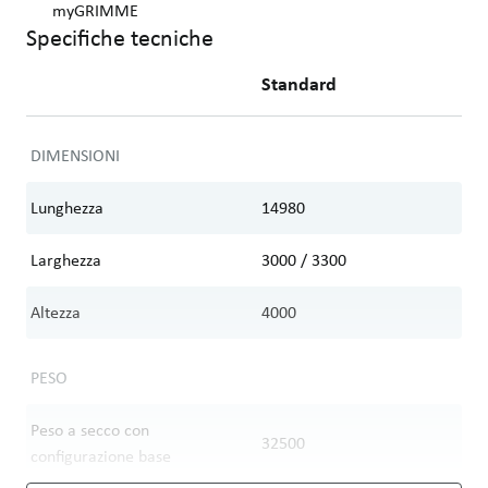
myGRIMME
Specifiche tecniche
Standard
DIMENSIONI
Lunghezza
14980
Larghezza
3000 / 3300
Altezza
4000
PESO
Peso a secco con
32500
configurazione base