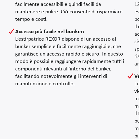
Copertura sotto il nastro di scarico
facilmente accessibili e quindi facili da
12
La copertura sotto il nastro di scarico riduce al minimo l'introduz
mantenere e pulire. Ciò consente di risparmiare
es
Sistemi di controllo
tempo e costi.
p
IBX 200 come dispositivo di comando addizionale sul bracciolo sin
i
Il dispositivo di comando è dotato di due joystick e di una varietà
Accesso più facile nel bunker
:
ac
Sistemi di assistenza
L’estirpatrice REXOR dispone di un accesso al
si
Speedtronic-Cruise – controllo attivo della trazione
bunker semplice e facilmente raggiungibile, che
sp
Con il sistema di assistenza Speedtronic-Cruise, la trazione dell’
garantisce un accesso rapido e sicuro. In questo
ri
Sistema Visual Protect
modo è possibile raggiungere rapidamente tutti i
am
Il sistema di monitoraggio controllato da CAN‑Bus commuta automa
componenti rilevanti all'interno del bunker,
facilitando notevolmente gli interventi di
V
manutenzione e controllo.
Le
vi
mi
m
il
pu
m
pi