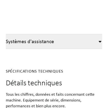
Systèmes d'assistance
Systèmes de commande
Pupitre de commande VC 50
Le pupitre de commande GBT 831 peut être remplacé, en option, p
Systèmes d'assistance
SPÉCIFICATIONS TECHNIQUES
Commande de la ligne Flow Control
Flow Control connecte toutes les machines de la ligne de stocka
Détails techniques
Tous les chiffres, données et faits concernant cette
machine. Equipement de série, dimensions,
performances et bien plus encore.