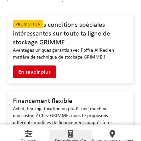
AllRed : des conditions spéciales
PROMOTION
intéressantes sur toute ta ligne de
stockage GRIMME
Avantages uniques garantis avec l'offre AllRed en
matière de technique de stockage GRIMME !
En savoir plus
Financement flexible
Achat, leasing, location ou plutôt une machine
d'occasion ? Chez GRIMME, nous te proposons
différents modèles de financement adaptés à tes
besoins. Contacte simplement ton interlocuteur.
Configurer
Demander une offre
Trouver un concessionnaire