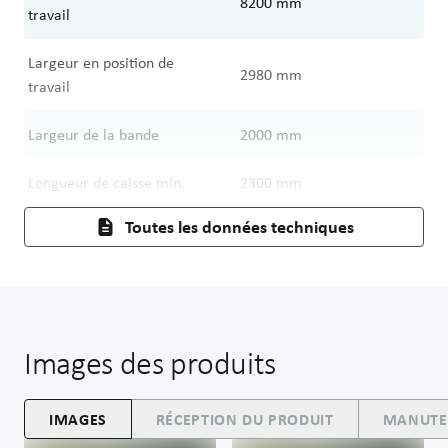
8200
mm
travail
Largeur en position de
2980
mm
travail
Largeur de la bande
2000
mm
Longueur de caisse min.
2300
mm
Toutes les données techniques
Images des produits
IMAGES
RÉCEPTION DU PRODUIT
MANUTEN