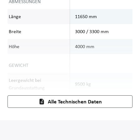
ABMESSUNGEN
Länge
11650
mm
1
Breite
3000 / 3300
mm
3
Höhe
4000
mm
4
GEWICHT
Leergewicht bei
9500
kg
9
Grundausstattung
Alle Technischen Daten