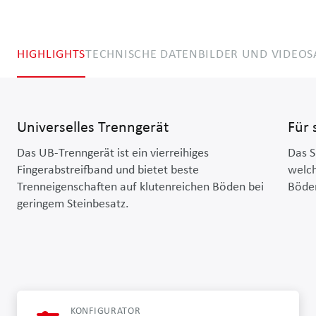
HIGHLIGHTS
TECHNISCHE DATEN
BILDER UND VIDEOS
Universelles Trenngerät
Für 
Das UB-Trenngerät ist ein vierreihiges
Das S
Fingerabstreifband und bietet beste
welch
Trenneigenschaften auf klutenreichen Böden bei
Böden
geringem Steinbesatz.
KONFIGURATOR