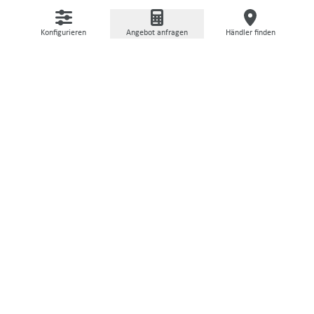
Konfigurieren
Angebot anfragen
Händler finden
BERATUNG & SERVICES
Unsere Services rund um die
Maschine
Finde Infos zu Ansprechpartnern und erfahre mehr
über unsere vielseitigen Services vor und nach dem
Kauf Deiner Maschine.
KONFIGURATOR
Jetzt Maschine konfigurieren