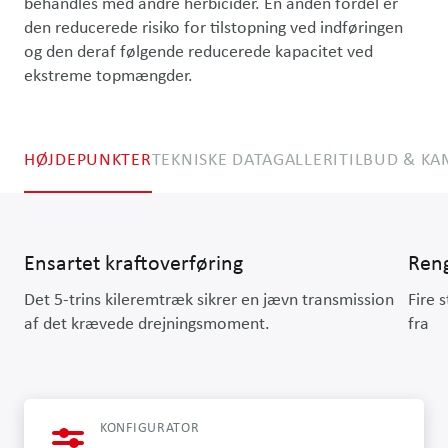
behandles med andre herbicider. En anden fordel er 
den reducerede risiko for tilstopning ved indføringen 
og den deraf følgende reducerede kapacitet ved 
ekstreme topmængder.
HØJDEPUNKTER
TEKNISKE DATA
GALLERI
TILBUD & K
Ensartet kraftoverføring
Reng
Det 5-trins kileremtræk sikrer en jævn transmission
Fire 
af det krævede drejningsmoment.
fra
KONFIGURATOR