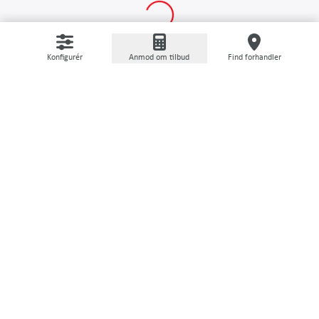
Konfigurér
Anmod om tilbud
Find forhandler
RÅDGIVNING OG TJENESTER
Vores tjenester omkring
maskinen