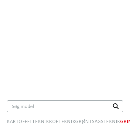
Søg model
KARTOFFELTEKNIK
ROETEKNIK
GRØNTSAGSTEKNIK
GRI