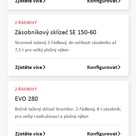
Zjistěte více
Konfigurovat
Zjistit více o EVO 260
2-ŘÁDKOVÝ
Zásobníkový sklízeč SE 150-60
Stranově tažený 2-řádkový, do velikosti zásobníku až
7,5 t pro velký plošný výkon
Zjistěte více
Konfigurovat
Zjistit více o Zásobníkový sklízeč SE 150-60
2-ŘÁDKOVÝ
EVO 280
Bočně tažený sklízeč brambor, 2-řádkový, 8 t zásobník,
pro velký rozdružovací a plošný výkon
Zjistěte více
Konfigurovat
Zjistit více o EVO 280