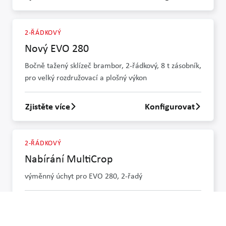
2-ŘÁDKOVÝ
Nový EVO 280
Bočně tažený sklízeč brambor, 2-řádkový, 8 t zásobník,
pro velký rozdružovací a plošný výkon
Zjistěte více
Konfigurovat
Zjistit více o Nový EVO 280
2-ŘÁDKOVÝ
Nabírání MultiCrop
výměnný úchyt pro EVO 280, 2-řadý
Zjistěte více
Konfigurovat
Zjistit více o Nabírání MultiCrop