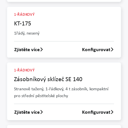
1-ŘÁDKOVÝ
KT-175
1řádý, nesený
Zjistěte více
Konfigurovat
Zjistit více o KT-175
1-ŘÁDKOVÝ
Zásobníkový sklízeč SE 140
Stranově tažený, 1-řádkový, 4 t zásobník, kompaktní
pro střední pěstitelské plochy
Zjistěte více
Konfigurovat
Zjistit více o Zásobníkový sklízeč SE 140