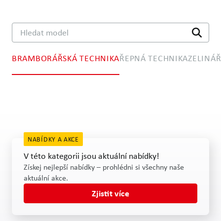
Hledat model
BRAMBORÁŘSKÁ TECHNIKA
ŘEPNÁ TECHNIKA
ZELINÁ
Technika pro separování
Technika pro sázení
NABÍDKY A AKCE
V této kategorii jsou aktuální nabídky!
Získej nejlepší nabídky – prohlédni si všechny naše
aktuální akce.
Zjistit více