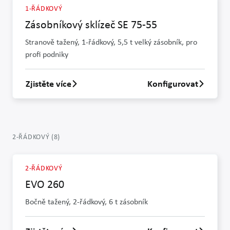
1-ŘÁDKOVÝ
Zásobníkový sklízeč SE 75-55
Stranově tažený, 1-řádkový, 5,5 t velký zásobník, pro
profi podniky
Zjistěte více
Konfigurovat
Zjistit více o Zásobníkový sklízeč SE 75-55
2-ŘÁDKOVÝ
(
8
)
2-ŘÁDKOVÝ
EVO 260
Bočně tažený, 2-řádkový, 6 t zásobník