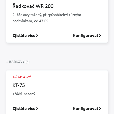
Řádkovač WR 200
2- řádkový tažený, přizpůsobitelný různým
podmínkám, od 47 PS
Zjistěte více
Konfigurovat
Zjistit více o Řádkovač WR 200
1-ŘÁDKOVÝ
(
4
)
1-ŘÁDKOVÝ
KT-75
1řádý, nesený
Zjistěte více
Konfigurovat
Zjistit více o KT-75