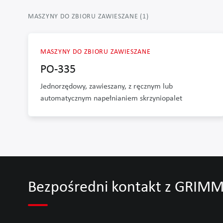
MASZYNY DO ZBIORU ZAWIESZANE
(
1
)
MASZYNY DO ZBIORU ZAWIESZANE
PO-335
Jednorzędowy, zawieszany, z ręcznym lub
automatycznym napełnianiem skrzyniopalet
Bezpośredni kontakt z GRIM