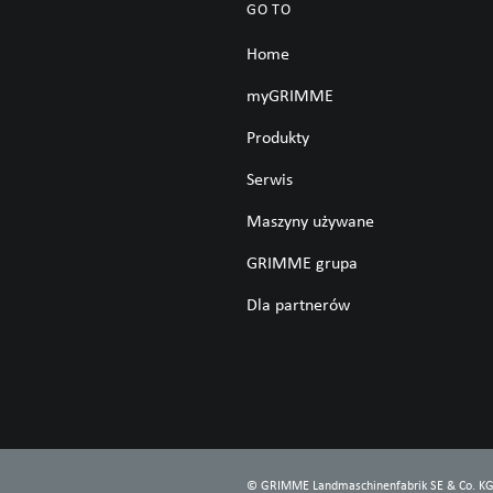
GO TO
Home
myGRIMME
Produkty
Serwis
Maszyny używane
GRIMME grupa
Dla partnerów
©
GRIMME Landmaschinenfabrik SE & Co. K