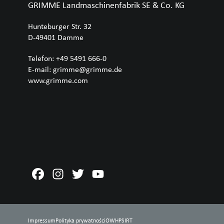
GRIMME Landmaschinenfabrik SE & Co. KG
Hunteburger Str. 32
D-49401
Damme
Telefon
:
+49 5491 666-0
E-mail
:
grimme@grimme.de
www.grimme.com
Impressum
Polityka prywatności
OWH
PSIRT