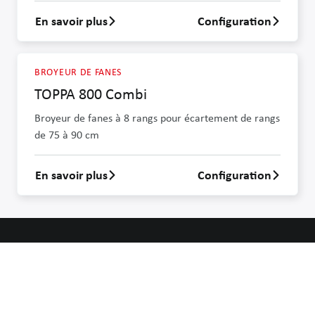
En savoir plus
Configuration
En savoir plus sur TOPPA 800
BROYEUR DE FANES
TOPPA 800 Combi
Broyeur de fanes à 8 rangs pour écartement de rangs
de 75 à 90 cm
En savoir plus
Configuration
En savoir plus sur TOPPA 800 Combi
Ton lien direct avec GRIMME
GRIMME Landmaschinenfabrik SE & Co. KG