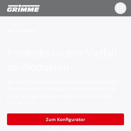
PRODUKTE
Entdecke unsere Vielfalt
an Produkten
Mit über 150 Maschinentypen für Kartoffeln, Rüben,
Zwiebeln, Möhren und vielem mehr; von Lege- über
Ernte- bis Lagertechnik findest Du bei uns ein Full-
Liner-Portfolio.
Zum Konfigurator
Angebote & Aktionen