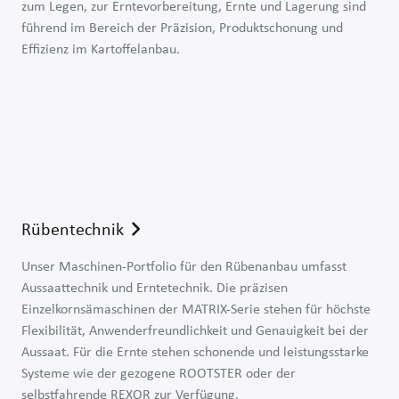
zum Legen, zur Erntevorbereitung, Ernte und Lagerung sind
führend im Bereich der Präzision, Produktschonung und
Separierungstechnik
Effizienz im Kartoffelanbau.
Legetechnik
Bodenbearbeitung
Erntevorbereitung
Erntetechnik
Selbstfahrende Erntetechnik
Lagertechnik
Rübentechnik
Unser Maschinen-Portfolio für den Rübenanbau umfasst
Aussaattechnik und Erntetechnik. Die präzisen
Einzelkornsämaschinen der MATRIX-Serie stehen für höchste
Flexibilität, Anwenderfreundlichkeit und Genauigkeit bei der
Aussaat. Für die Ernte stehen schonende und leistungsstarke
Systeme wie der gezogene ROOTSTER oder der
Sätechnik
selbstfahrende REXOR zur Verfügung.