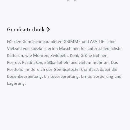
Erntetechnik
Selbstfahrende Erntetechnik
Gemüsetechnik
Für den Gemüseanbau bieten GRIMME und ASA-LIFT eine
Vielzahl von spezialisierten Maschinen für unterschiedlichste
Kulturen, wie Möhren, Zwiebeln, Kohl, Grüne Bohnen,
Porree, Pastinaken, Süßkartoffeln und vielem mehr an. Das
Portfolio im Bereich der Gemüsetechnik umfasst dabei die
Bodenbearbeitung, Erntevorbereitung, Ernte, Sortierung und
Möhrentechnik
Lagerung.
Zwiebeltechnik
Kohltechnik
Grüne Bohnen-Technik
Porreetechnik
Süßkartoffeltechnik
Staudensellerietechnik